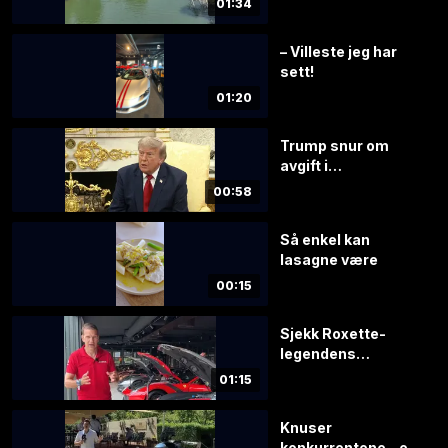
01:34
– Villeste jeg har
sett!
01:20
Trump snur om
avgift i
Hormuzstredet
00:58
Så enkel kan
lasagne være
00:15
Sjekk Roxette-
legendens
vanvittige
01:15
bilsamling
Knuser
konkurrentene – en