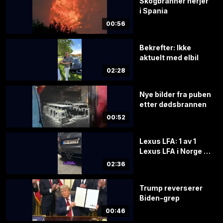
Skogbranner herjer
i Spania
00:56
Bekrefter: Ikke
aktuelt med elbil
02:28
Nye bilder fra puben
etter dødsbrannen
00:52
Lexus LFA: 1 av 1
Lexus LFA i Norge til
salgs
02:36
Trump reverserer
Biden-grep
00:46