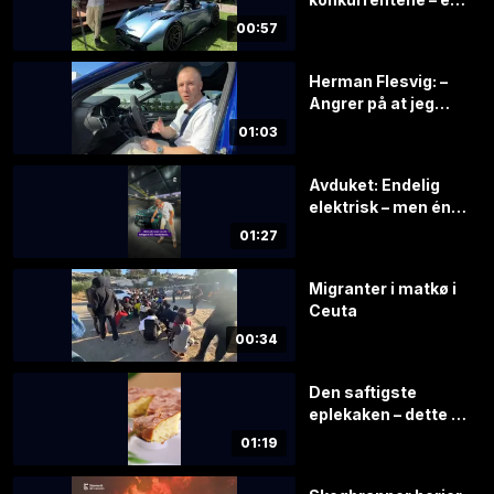
av verdens
00:57
raskeste
Herman Flesvig: –
Angrer på at jeg
solgte
01:03
Avduket: Endelig
elektrisk – men én
ting vil mange
01:27
savne
Migranter i matkø i
Ceuta
00:34
Den saftigste
eplekaken – dette er
hemmeligheten
01:19