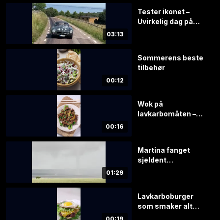
Tester ikonet –
Uvirkelig dag på
jobb
03:13
Sommerens beste
tilbehør
00:12
Wok på
lavkarbomåten –
klar på 20 minutter
00:16
Martina fanget
sjeldent
værfenomen på
01:29
film
Lavkarboburger
som smaker alt
annet enn kjedelig
00:19