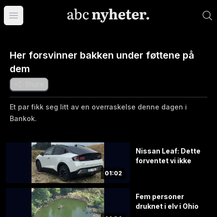
Åpne hovedmeny
Her forsvinner bakken under føttene på
dem
Share
Et par fikk seg litt av en overraskelse denne dagen i
Bankok.
Nissan Leaf: Dette
forventet vi ikke
01:02
Fem personer
druknet i elv i Ohio