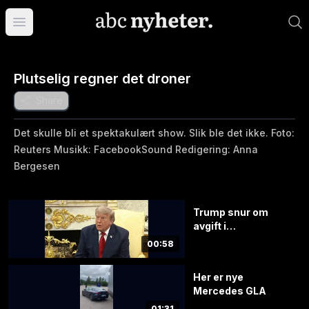
Åpne hovedmeny
Plutselig regner det droner
Share
Det skulle bli et spektakulært show. Slik ble det ikke. Foto:
Reuters Musikk: FacebookSound Redigering: Anna
Bergesen
Trump snur om
avgift i
Hormuzstredet
00:58
Her er nye
Mercedes GLA
01:31