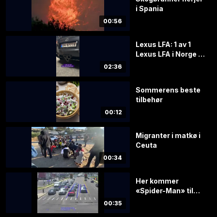
i Spania
00:56
Lexus LFA: 1 av 1
Lexus LFA i Norge til
salgs
02:36
Sommerens beste
tilbehør
00:12
Migranter i matkø i
Ceuta
00:34
Her kommer
«Spider-Man» til
unnsetning
00:35