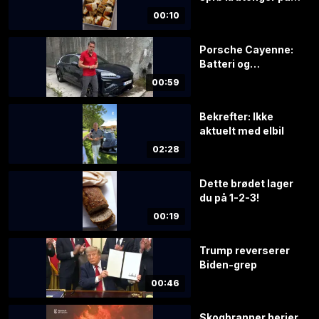
2–3!
00:10
Porsche Cayenne:
Batteri og
rekkevidde
00:59
Bekrefter: Ikke
aktuelt med elbil
02:28
Dette brødet lager
du på 1-2-3!
00:19
Trump reverserer
Biden-grep
00:46
Skogbranner herjer