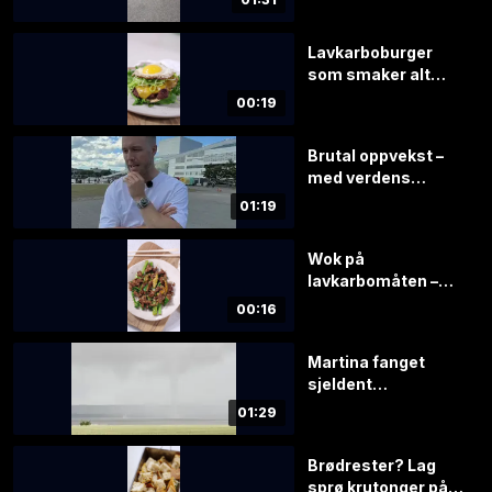
Lavkarboburger
som smaker alt
annet enn kjedelig
00:19
Brutal oppvekst –
med verdens
styggeste bil?
01:19
Wok på
lavkarbomåten –
klar på 20 minutter
00:16
Martina fanget
sjeldent
værfenomen på
01:29
film
Brødrester? Lag
sprø krutonger på 1–