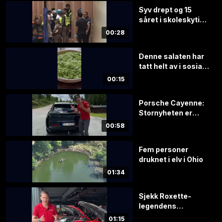
Syv drept og 15
såret i skoleskyting
i Thailand
00:28
Denne salaten har
tatt helt av i sosiale
medier
00:15
Porsche Cayenne:
Stornyheten er
endelig i Norge
00:58
Fem personer
druknet i elv i Ohio
01:34
Sjekk Roxette-
legendens
vanvittige
01:15