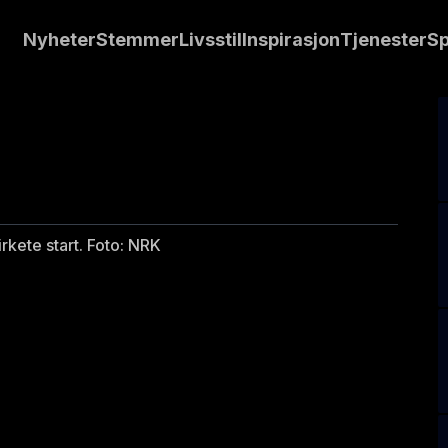
Nyheter
Stemmer
Livsstil
Inspirasjon
Tjenester
Sp
EM-finalen i 10 000 meter for kvinner fikk en nokså knirkete start. Foto: NRK