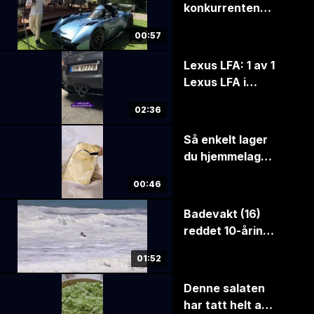
konkurrentene –
en av verdens
00:57
raskeste
Lexus LFA: 1 av 1
Lexus LFA i
Norge til salgs
02:36
Så enkelt lager
du hjemmelaget
iskrem – uten
00:46
iskremmaskin
Badevakt (16)
reddet 10-åring
– invitert til Det
01:52
hvite hus av
Trump
Denne salaten
har tatt helt av i