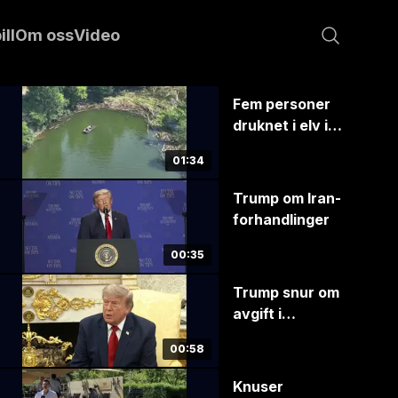
ill
Om oss
Video
Fem personer
druknet i elv i
Ohio
01:34
Trump om Iran-
forhandlinger
00:35
Trump snur om
avgift i
Hormuzstredet
00:58
Knuser