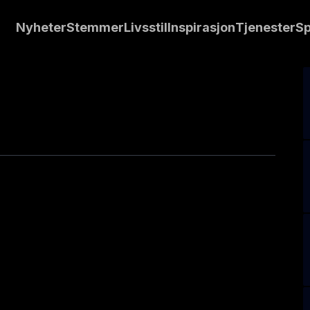
Nyheter
Stemmer
Livsstil
Inspirasjon
Tjenester
Sp