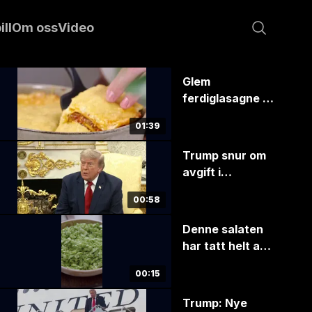
ill
Om oss
Video
Glem
ferdiglasagne –
slik lager du
01:39
ekte
Trump snur om
avgift i
Hormuzstredet
00:58
Denne salaten
har tatt helt av i
sosiale medier
00:15
Trump: Nye