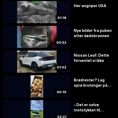
Her angriper USA
01:18
Nye bilder fra puben
etter dødsbrannen
00:52
Nissan Leaf: Dette
forventet vi ikke
01:02
Brødrester? Lag
sprø krutonger på 1–
2–3!
00:10
– Det er selve
motstykket til
fornuft
02:21