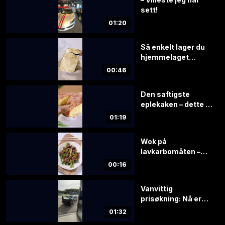
sett!
01:20
Så enkelt lager du
hjemmelaget
iskrem – uten
00:46
iskremmaskin
Den saftigste
eplekaken – dette er
hemmeligheten
01:19
Wok på
lavkarbomåten –
klar på 20 minutter
00:16
Vanvittig
prisøkning: Nå er
verdien rundt 4 mill.
01:32
kroner