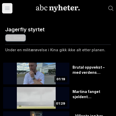
Åpne hovedmeny
Jagerfly styrtet
Share
Under en militærøvelse i Kina gikk ikke alt etter planen.
Brutal oppvekst –
med verdens
styggeste bil?
01:19
Martina fanget
sjeldent
værfenomen på
01:29
film
– Villeste jeg har