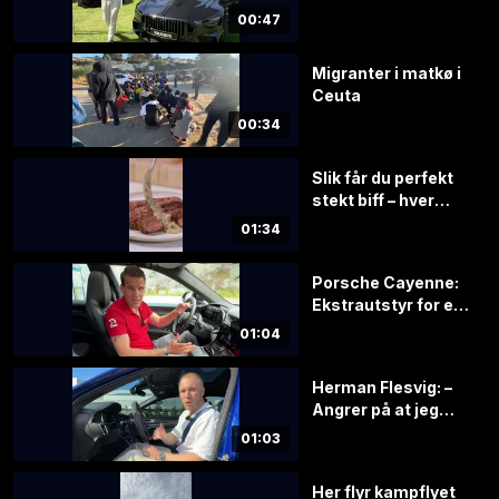
00:47
Migranter i matkø i
Ceuta
00:34
Slik får du perfekt
stekt biff – hver
gang
01:34
Porsche Cayenne:
Ekstrautstyr for en
halv million!
01:04
Herman Flesvig: –
Angrer på at jeg
solgte
01:03
Her flyr kampflyet