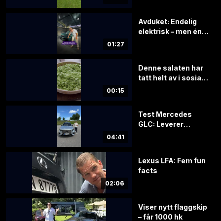
Avduket: Endelig
elektrisk – men én
ting vil mange
01:27
savne
Denne salaten har
tatt helt av i sosiale
medier
00:15
Test Mercedes
GLC: Leverer
varene – men det
04:41
koster
Lexus LFA: Fem fun
facts
02:06
Viser nytt flaggskip
– får 1000 hk