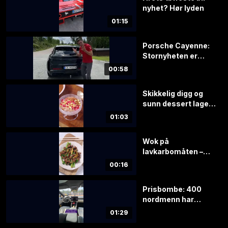
nyhet? Hør lyden
01:15
Porsche Cayenne:
Stornyheten er
endelig i Norge
00:58
Skikkelig digg og
sunn dessert laget
på 1-2-3
01:03
Wok på
lavkarbomåten –
klar på 20 minutter
00:16
Prisbombe: 400
nordmenn har
bestilt, allerede
01:29