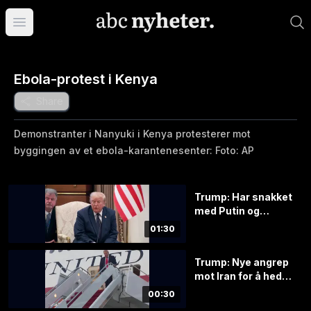
Åpne hovedmeny
Ebola-protest i Kenya
Share
Demonstranter i Nanyuki i Kenya protesterer mot
byggingen av et ebola-karantenesenter: Foto: AP
Trump: Har snakket
med Putin og
Zelenskyj
01:30
Trump: Nye angrep
mot Iran for å hedre
soldater
00:30