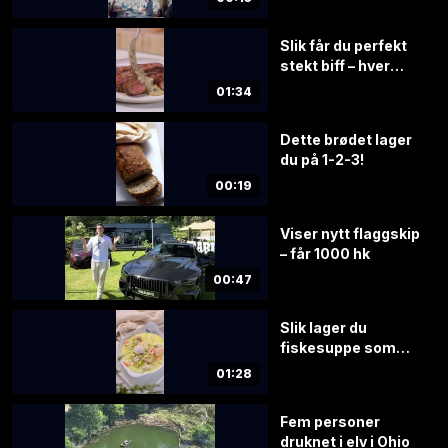
Slik får du perfekt
stekt biff – hver
gang
01:34
Dette brødet lager
du på 1-2-3!
00:19
Viser nytt flaggskip
– får 1000 hk
00:47
Slik lager du
fiskesuppe som
imponerer
01:28
Fem personer
druknet i elv i Ohio