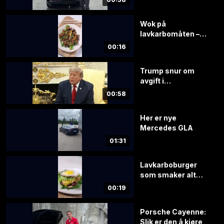
Wok på
lavkarbomåten –
klar på 20 minutter
00:16
Trump snur om
avgift i
Hormuzstredet
00:58
Her er nye
Mercedes GLA
01:31
Lavkarboburger
som smaker alt
annet enn kjedelig
00:19
Porsche Cayenne:
Slik er den å kjøre