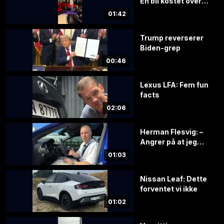
Èn bil kostet over
100 mill. kroner
01:42
Trump reverserer
Biden-grep
00:46
Lexus LFA: Fem fun
facts
02:06
Herman Flesvig: –
Angrer på at jeg
solgte
01:03
Nissan Leaf: Dette
forventet vi ikke
01:02