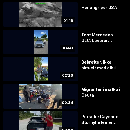
Her angriper USA
01:18
Test Mercedes
GLC: Leverer
varene – men det
04:41
koster
Bekrefter: Ikke
aktuelt med elbil
02:28
Migranter i matkø i
Ceuta
00:34
Porsche Cayenne:
Stornyheten er
endelig i Norge
00:58