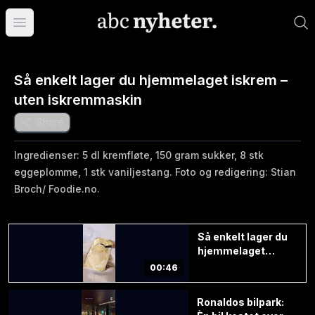
Åpne hovedmeny
Så enkelt lager du hjemmelaget iskrem –
uten iskremmaskin
Share
Ingredienser: 5 dl kremfløte, 150 gram sukker, 8 stk
eggeplomme, 1 stk vaniljestang. Foto og redigering: Stian
Broch/ Foodie.no.
Så enkelt lager du
hjemmelaget
iskrem – uten
00:46
iskremmaskin
Ronaldos bilpark: