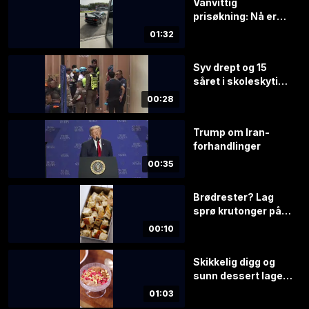
Vanvittig
prisøkning: Nå er
verdien rundt 4 mill.
01:32
kroner
Syv drept og 15
såret i skoleskyting
i Thailand
00:28
Trump om Iran-
forhandlinger
00:35
Brødrester? Lag
sprø krutonger på 1–
2–3!
00:10
Skikkelig digg og
sunn dessert laget
på 1-2-3
01:03