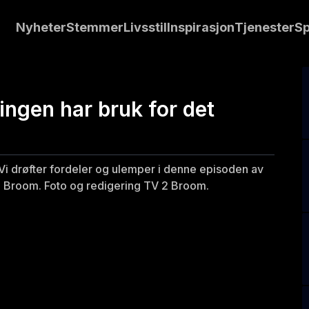
Nyheter
Stemmer
Livsstil
Inspirasjon
Tjenester
Sp
ingen har bruk for det
t? Vi drøfter fordeler og ulemper i denne episoden av
 2 Broom. Foto og redigering TV 2 Broom.