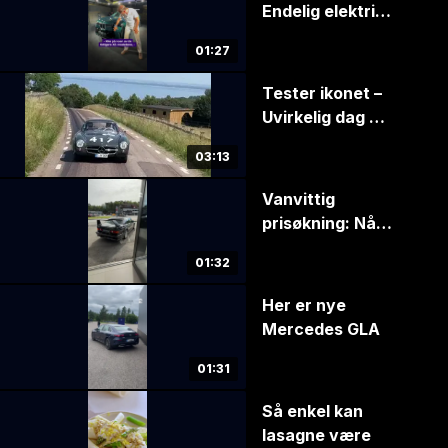
Endelig elektrisk
– men én ting vil
01:27
mange savne
Tester ikonet –
Uvirkelig dag på
jobb
03:13
Vanvittig
prisøkning: Nå
er verdien rundt
01:32
4 mill. kroner
Her er nye
Mercedes GLA
01:31
Så enkel kan
lasagne være