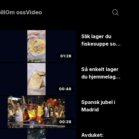
ill
Om oss
Video
Slik lager du
fiskesuppe som
imponerer
01:28
Så enkelt lager
du hjemmelaget
iskrem – uten
00:46
iskremmaskin
Spansk jubel i
Madrid
00:38
Avduket: